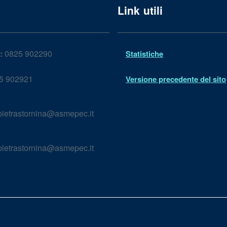
Link utili
:
0825 902290
Statistiche
5 902921
Versione precedente del sito
ietrastornina@asmepec.it
ietrastornina@asmepec.it