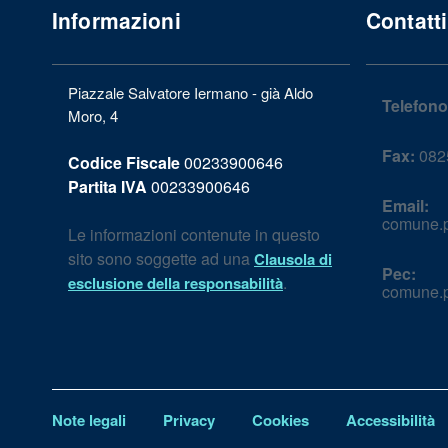
Informazioni
Contatti
Piazzale Salvatore Iermano - già Aldo
Telefono
Moro, 4
Fax:
082
Codice Fiscale
00233900646
Partita IVA
00233900646
Email:
comune.p
Le informazioni contenute in questo
sito sono soggette ad una
Clausola di
Pec:
.
esclusione della responsabilità
comune.p
Note legali
Privacy
Cookies
Accessibilità