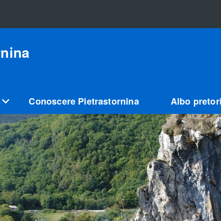
rnina
Conoscere Pietrastornina
Albo pretor