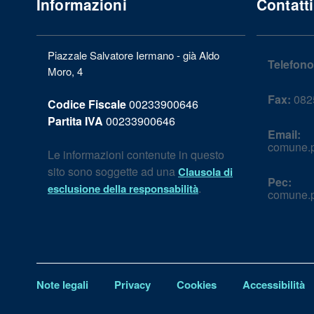
Informazioni
Contatti
Piazzale Salvatore Iermano - già Aldo
Telefono
Moro, 4
Fax:
082
Codice Fiscale
00233900646
Partita IVA
00233900646
Email:
comune.p
Le informazioni contenute in questo
sito sono soggette ad una
Clausola di
Pec:
.
esclusione della responsabilità
comune.p
Note legali
Privacy
Cookies
Accessibilità