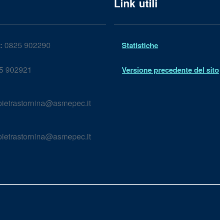
Link utili
:
0825 902290
Statistiche
5 902921
Versione precedente del sito
ietrastornina@asmepec.it
ietrastornina@asmepec.it