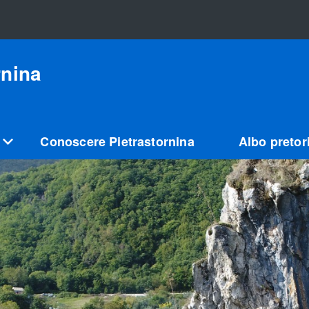
rnina
Conoscere Pietrastornina
Albo pretor