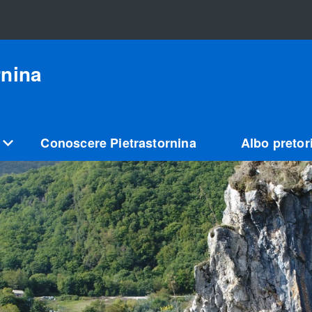
rnina
Conoscere Pietrastornina
Albo pretor