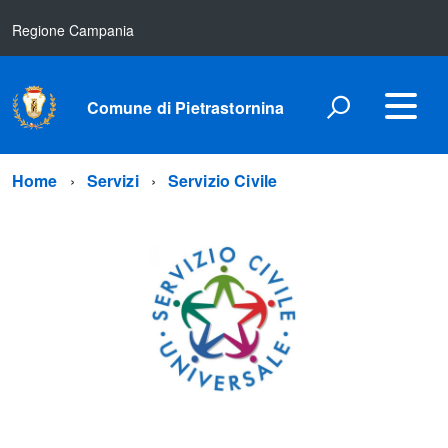
Regione Campania
Comune di Pietrastornina
Home
Servizi
Servizio Civile