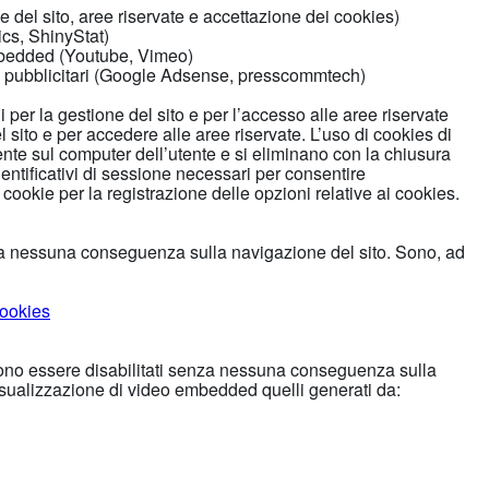
e del sito, aree riservate e accettazione dei cookies)
ics, ShinyStat)
embedded (Youtube, Vimeo)
ggi pubblicitari (Google Adsense, presscommtech)
i per la gestione del sito e per l’accesso alle aree riservate
l sito e per accedere alle aree riservate. L’uso di cookies di
te sul computer dell’utente e si eliminano con la chiusura
dentificativi di sessione necessari per consentire
 cookie per la registrazione delle opzioni relative ai cookies.
nza nessuna conseguenza sulla navigazione del sito. Sono, ad
ookies
ono essere disabilitati senza nessuna conseguenza sulla
isualizzazione di video embedded quelli generati da: