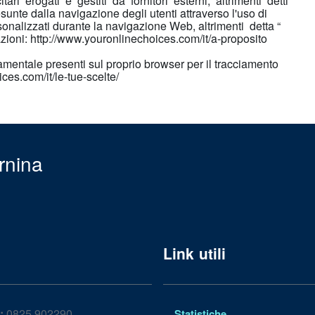
ari erogati e gestiti da fornitori esterni, altrimenti detti
unte dalla navigazione degli utenti attraverso l'uso di
sonalizzati durante la navigazione Web, altrimenti detta “
zioni: http://www.youronlinechoices.com/it/a-proposito
amentale presenti sul proprio browser per il tracciamento
ices.com/it/le-tue-scelte/
rnina
Link utili
:
0825 902290
Statistiche