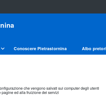
rnina
Conoscere Pietrastornina
Albo pretor
di configurazione che vengono salvati sui computer degli utenti
 pagine ed alla fruizione dei servizi