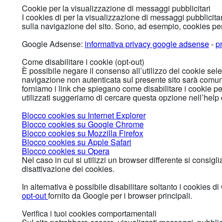
Cookie per la visualizzazione di messaggi pubblicitari
I cookies di per la visualizzazione di messaggi pubblici
sulla navigazione del sito. Sono, ad esempio, cookies per
Google Adsense:
informativa privacy google adsense
-
p
Come disabilitare i cookie (opt-out)
È possibile negare il consenso all’utilizzo dei cookie se
navigazione non autenticata sul presente sito sarà comunq
forniamo i link che spiegano come disabilitare i cookie pe
utilizzati suggeriamo di cercare questa opzione nell’help 
Blocco cookies su Internet Explorer
Blocco cookies su Google Chrome
Blocco cookies su Mozzilla Firefox
Blocco cookies su Apple Safari
Blocco cookies su Opera
Nel caso in cui si utilizzi un browser differente si consigl
disattivazione dei cookies.
In alternativa è possibile disabilitare soltanto i cookies d
opt-out
fornito da Google per i browser principali.
Verifica i tuoi cookies comportamentali