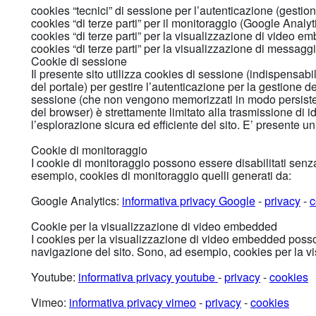
cookies “tecnici” di sessione per l’autenticazione (gestion
cookies “di terze parti” per il monitoraggio (Google Analyt
cookies “di terze parti” per la visualizzazione di video 
cookies “di terze parti” per la visualizzazione di messa
Cookie di sessione
Il presente sito utilizza cookies di sessione (indispensabil
del portale) per gestire l’autenticazione per la gestione de
sessione (che non vengono memorizzati in modo persisten
del browser) è strettamente limitato alla trasmissione di i
l’esplorazione sicura ed efficiente del sito. E’ presente un
Cookie di monitoraggio
I cookie di monitoraggio possono essere disabilitati se
esempio, cookies di monitoraggio quelli generati da:
Google Analytics:
informativa privacy Google
-
privacy
-
c
Cookie per la visualizzazione di video embedded
I cookies per la visualizzazione di video embedded poss
navigazione del sito. Sono, ad esempio, cookies per la v
Youtube:
informativa privacy youtube
-
privacy
-
cookies
Vimeo:
informativa privacy vimeo
-
privacy
-
cookies