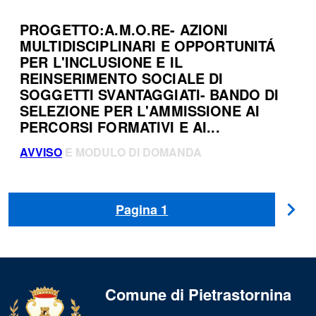
PROGETTO:A.M.O.RE- AZIONI
MULTIDISCIPLINARI E OPPORTUNITÁ
PER L'INCLUSIONE E IL
REINSERIMENTO SOCIALE DI
SOGGETTI SVANTAGGIATI- BANDO DI
SELEZIONE PER L'AMMISSIONE AI
PERCORSI FORMATIVI E AI...
AVVISO
E MODULO DI DOMANDA
Pagina
1
Pa
suc
Comune di Pietrastornina