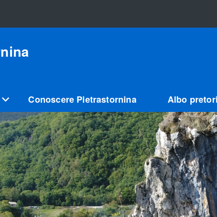
rnina
Conoscere Pietrastornina
Albo pretor