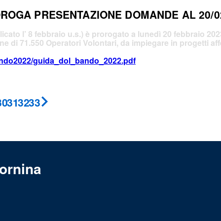
ROROGA PRESENTAZIONE DOMANDE AL 20/0
icato l’ 8 febbraio u.s.) è prorogato a
lunedì 20 febbraio 2023
 di 71.550 Operatori Volontari, da impiegare in progetti affe
ando2022/guida_dol_bando_2022.pdf
30
31
32
33
Pagina
successiva
ornina