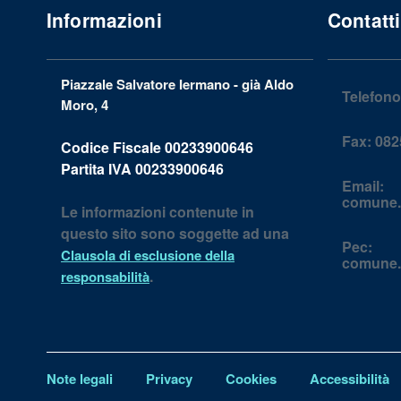
Informazioni
Contatti
Piazzale Salvatore Iermano - già Aldo
Telefono
Moro, 4
Fax:
082
Codice Fiscale
00233900646
Partita IVA
00233900646
Email:
comune.
Le informazioni contenute in
questo sito sono soggette ad una
Pec:
Clausola di esclusione della
comune.
.
responsabilità
Note legali
Privacy
Cookies
Accessibilità