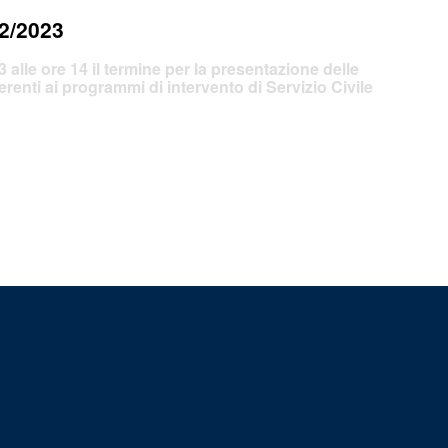
2/2023
 alle ore 14
il termine per la presentazione delle
renti ai programmi di intervento di Servizio Civile