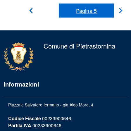
Pagina
5
Pag
Pagina
Precedente
suc
Comune di Pietrastornina
Informazioni
Piazzale Salvatore Iermano - già Aldo Moro, 4
Codice Fiscale
00233900646
Partita IVA
00233900646