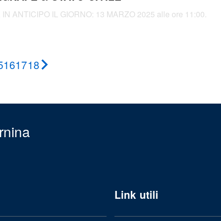
 ANTICIPO IL GIORNO: 13 MARZO 2025 alle ore 11:00.
5
16
17
18
Pagina
successiva
rnina
Link utili