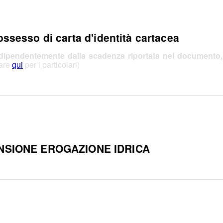
ossesso di carta d'identità cartacea
dipendentemente dalla scadenza riportata nel documento
care
qui
per i particolari)
NSIONE EROGAZIONE IDRICA