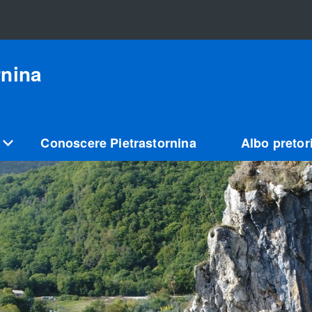
rnina
Conoscere Pietrastornina
Albo pretor