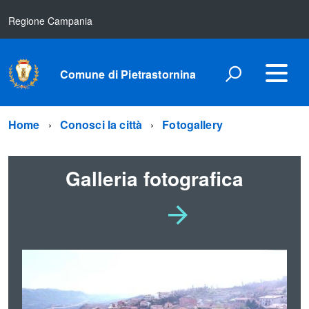
Regione Campania
Comune di Pietrastornina
Home
Conosci la città
Fotogallery
Galleria fotografica
Vai
È
possibile
alla
navigare
le
slide
slide
utilizzando
successiva
i
tasti
freccia